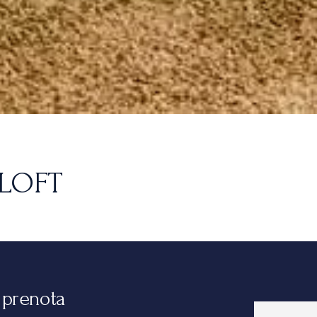
 LOFT
e prenota