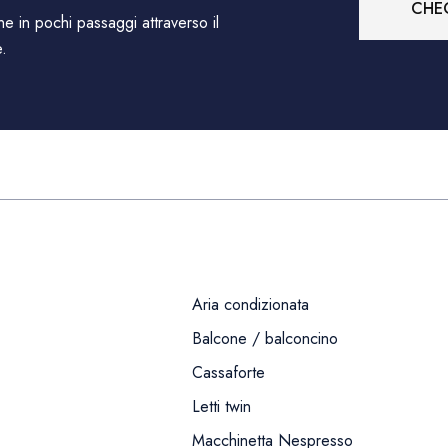
CHEC
ine in pochi passaggi attraverso il
e.
Aria condizionata
Balcone / balconcino
Cassaforte
Letti twin
Macchinetta Nespresso