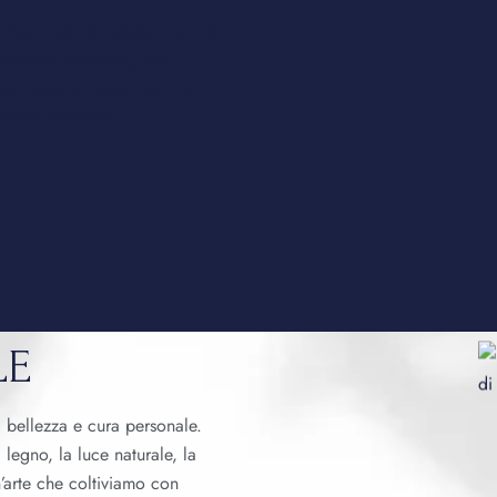
Per noi, il lusso non è
ostentazione, ma
armonia, comfort e
ione umana.
LE
à, bellezza e cura personale.
egno, la luce naturale, la
un’arte che coltiviamo con