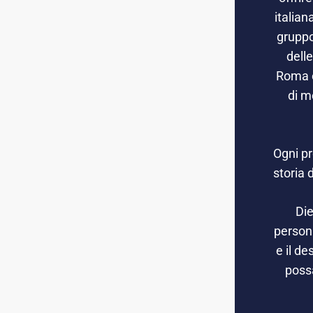
italian
gruppo
dell
Roma e
di m
Ogni pr
storia 
Die
persona
e il de
possa