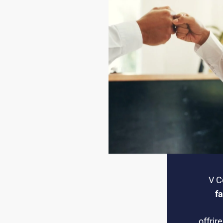
D
A
D
V C
f
offrir