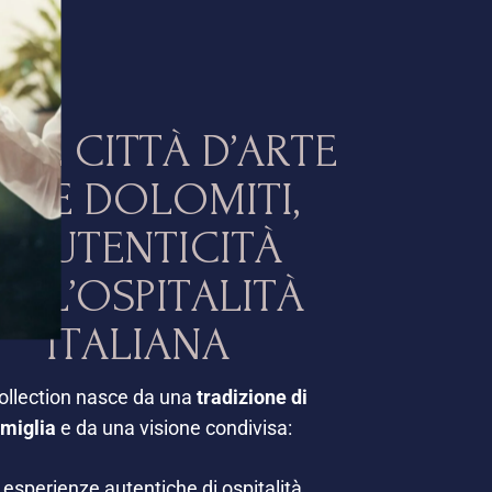
L
L
E
C
I
T
T
À
D
’
A
R
T
E
A
L
L
E
D
O
L
O
M
I
T
I
,
L
’
A
U
T
E
N
T
I
C
I
T
À
E
L
L
’
O
S
P
I
T
A
L
I
T
À
I
T
A
L
I
A
N
A
ollection nasce da una
tradizione di
amiglia
e da una visione condivisa:
e esperienze autentiche di ospitalità