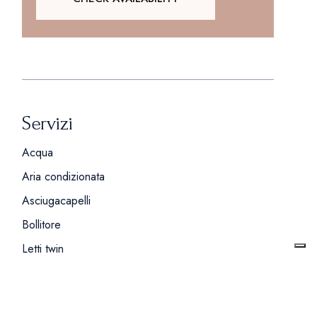
Servizi
Acqua
Aria condizionata
Asciugacapelli
Bollitore
Letti twin
Letto matrimoniale
Macchinetta del caffè